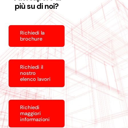
più su di noi?
Richiedi la
brochure
Richiedi il
nostro
elenco lavori
Richiedi
maggiori
informazioni