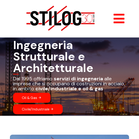
Salta
al
contenuto
Togg
Navi
Ingegneria
HOME
Strutturale e
CHI SIAMO
Architetturale
Dal 1995 offriamo
servizi di ingegneria
alle
SERVIZI
imprese che si occupano di costruzioni in acciaio,
in ambito
civile/industriale e oil & gas
Oil & Gas
arrow_forward
I NOSTRI LAVORI
Civile/Industriale
arrow_forward
CONTATTI