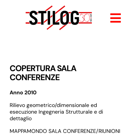
Salta
al
contenuto
Togg
Navi
HOME
CHI SIAMO
COPERTURA SALA
CONFERENZE
SERVIZI
Anno 2010
I NOSTRI LAVORI
Rilievo geometrico/dimensionale ed
esecuzione Ingegneria Strutturale e di
dettaglio
CONTATTI
MAPPAMONDO SALA CONFERENZE/RIUNIONI