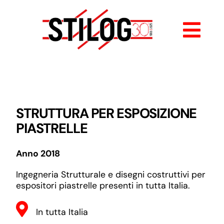
Salta
al
contenuto
Togg
Navi
HOME
CHI SIAMO
STRUTTURA PER ESPOSIZIONE
PIASTRELLE
SERVIZI
Anno 2018
I NOSTRI LAVORI
Ingegneria Strutturale e disegni costruttivi per
espositori piastrelle presenti in tutta Italia.
CONTATTI
In tutta Italia